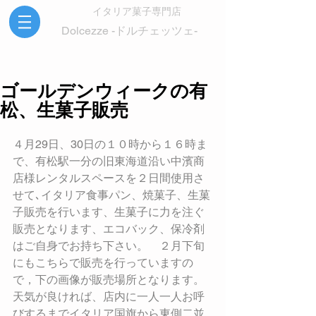
イタリア菓子専門店
Dolcezze -ドルチェッツェ-
ゴールデンウィークの有
松、生菓子販売
４月29日、30日の１０時から１６時ま
で、有松駅一分の旧東海道沿い中濱商
店様レンタルスペースを２日間使用さ
せて､イタリア食事パン、焼菓子、生菓
子販売を行います、生菓子に力を注ぐ
販売となります、エコバック、保冷剤
はご自身でお持ち下さい。　２月下旬
にもこちらで販売を行っていますの
で，下の画像が販売場所となります。
天気が良ければ、店内に一人一人お呼
びするまでイタリア国旗から東側二並