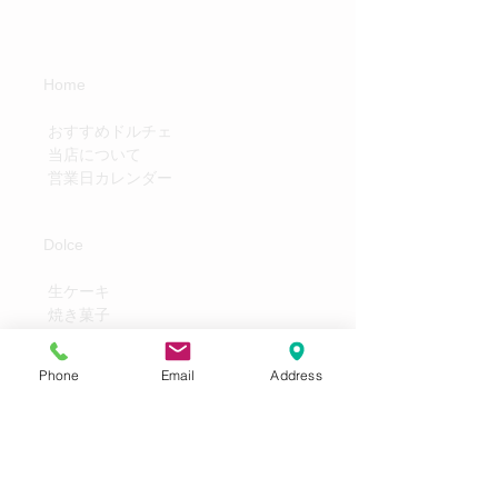
Home
​
おすすめドルチェ
当店について
​
営業日カレンダー
Dolce
生ケーキ
焼き菓子
Pane
​
その他
Phone
Email
Address
Concept
Access
Contact