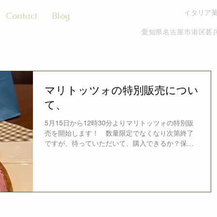
イタリア
Contact
Blog
愛知県名古屋市港区甚兵
マリトッツォの特別販売につい
て、
5月15日から12時30分よりマリトッツォの特別販
売を開始します！ 数量限定でなくなり次第終了
ですが、待っていただいて、購入できるか？保障
できかねますので、ご理解下さい。（当日現金払
いのみ、予約、取り置きなし） 店内に入れるの
は、一組づつで、次のお客様は、外で距離をとっ
てお...