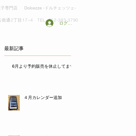
菓子専門店
Dolcezze -ドルチェッツェ-
衛通2丁目17−4
TEL. 052-383-3790
ログイン
最新記事
6月より予約販売を休止してます
４月カレンダー追加