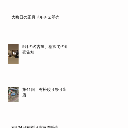
大晦日の正月ドルチェ即売
9月の名古屋、稲沢での即
売告知
第41回 有松絞り祭り出
店
9月24日有松旧東海道販売