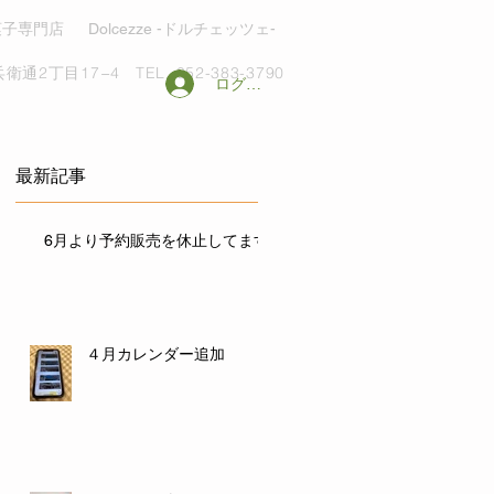
菓子専門店
Dolcezze -ドルチェッツェ-
衛通2丁目17−4
TEL. 052-383-3790
ログイン
最新記事
6月より予約販売を休止してます
４月カレンダー追加