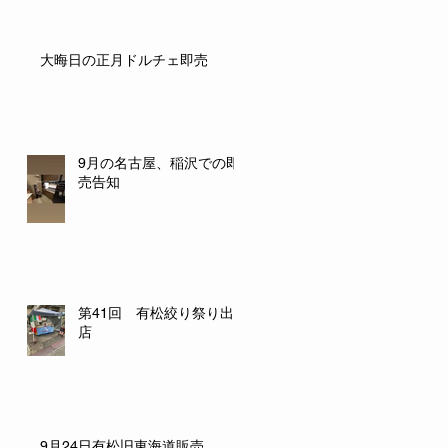
大晦日の正月ドルチェ即売
9月の名古屋、稲沢での即
売告知
第41回 有松絞り祭り出
店
9月24日有松旧東海道販売